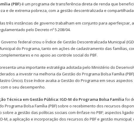
mília (PBF)
é um programa de transferência direta de renda que beneficia
za e de extrema pobreza, com a gestão descentralizada e compartilhada en
s três instâncias de governo trabalham em conjunto para aperfeiçoar, am
regulamentado pelo Decreto nº 5.208/04.
 Governo federal criou o Índice de Gestão Descentralizada Municipal (IGD
Municipal do Programa, tanto em ações de cadastramento das famílias, 
 complementares e no apoio ao controle social do PBF.
representa uma importante estratégia adotada pelo Ministério do Desenvo
ederados a investir na melhoria da Gestão do Programa Bolsa Família (PBF
astro Único). Esse índice avalia a Gestão do Programa em seus aspectos
o com o seu desempenho.
ção Técnica em Gestão Pública: IGD-M do Programa Bolsa Família
foi d
do Programa Bolsa Família (PBF) sobre o recebimento dos recursos disponi
sobre a gestão das políticas sociais com ênfase no PBF; aspectos ligados
GD-M, a aplicação e incorporação dos recursos do PBF e gestão municipal