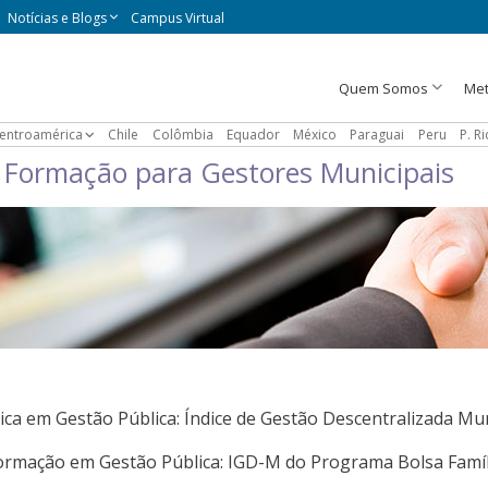
Notícias e Blogs
Campus Virtual
Quem Somos
Met
entroamérica
Chile
Colômbia
Equador
México
Paraguai
Peru
P. R
e Formação para Gestores Municipais
ica em Gestão Pública: Índice de Gestão Descentralizada Mu
ormação em Gestão Pública: IGD-M do Programa Bolsa Famíli