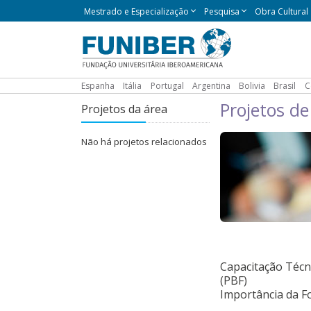
Pular
Mestrado e Especialização
Pesquisa
Obra Cultural
para
o
conteúdo
Navegación
principal
principal
Espanha
Itália
Portugal
Argentina
Bolivia
Brasil
C
Projetos d
Projetos da área
Não há projetos relacionados
Capacitação Técn
(PBF)
Importância da F