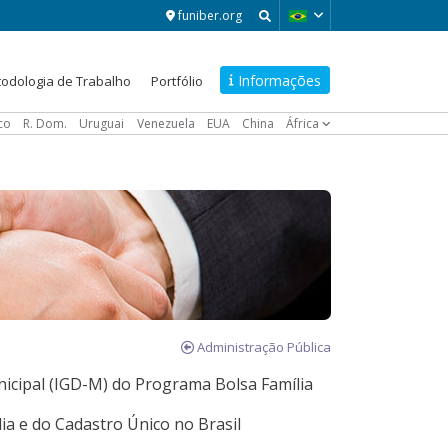
funiber.org
Informações
odologia de Trabalho
Portfólio
ico
R. Dom.
Uruguai
Venezuela
EUA
China
África
Administração Pública
nicipal (IGD-M) do Programa Bolsa Família
a e do Cadastro Único no Brasil