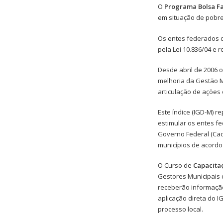
O
Programa Bolsa Fa
em situação de pobre
Os entes federados da
pela Lei 10.836/04 e 
Desde abril de 2006 o
melhoria da Gestão 
articulação de ações
Este índice (IGD-M) 
estimular os entes f
Governo Federal (Cad
municípios de acord
O Curso de
Capacita
Gestores Municipais 
receberão informação 
aplicação direta do I
processo local.